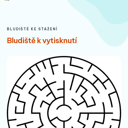
Me
Přeskočit
na
obsah
BLUDIŠTĚ KE STAŽENÍ
Bludiště k vytisknutí