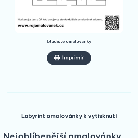
bludiste omalovanky
Imprimir
Labyrint omalovánky k vytisknutí
Nejoblíbenější omalovánky